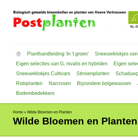
Planthandleiding 'In 't groen'
Sneeuwklokjes van
Eigen selecties van G. nivalis en hybriden
Eigen selec
Sneeuwklokjes Cultivars
Stinsenplanten
Schaduwp
Rotsplanten
Narcissen
Bijzondere bolgewassen
Bodembedekkers
Home
»
Wilde Bloemen en Planten
Wilde Bloemen en Planten