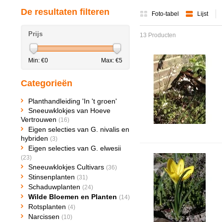
De resultaten filteren
Foto-tabel
Lijst
Prijs
13 Producten
Min: €
0
Max: €
5
Categorieën
Planthandleiding 'In 't groen'
Sneeuwklokjes van Hoeve
Vertrouwen
(16)
Eigen selecties van G. nivalis en
hybriden
(3)
Eigen selecties van G. elwesii
(23)
Sneeuwklokjes Cultivars
(36)
Stinsenplanten
(31)
Schaduwplanten
(24)
Wilde Bloemen en Planten
(14)
Rotsplanten
(4)
Narcissen
(10)