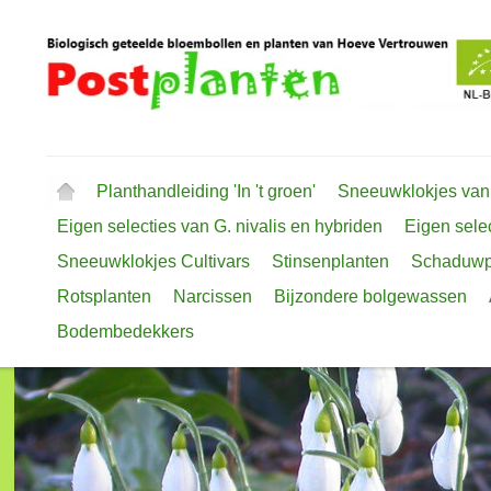
Planthandleiding 'In 't groen'
Sneeuwklokjes van
Eigen selecties van G. nivalis en hybriden
Eigen selec
Sneeuwklokjes Cultivars
Stinsenplanten
Schaduwp
Rotsplanten
Narcissen
Bijzondere bolgewassen
Bodembedekkers