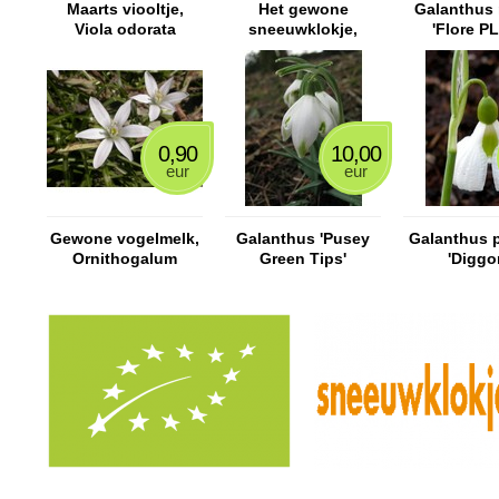
Maarts viooltje,
Het gewone
Galanthus 
Viola odorata
sneeuwklokje,
'Flore P
Galanthus nivalis
0,90
10,00
eur
eur
Gewone vogelmelk,
Galanthus 'Pusey
Galanthus p
Ornithogalum
Green Tips'
'Diggo
umbellatum