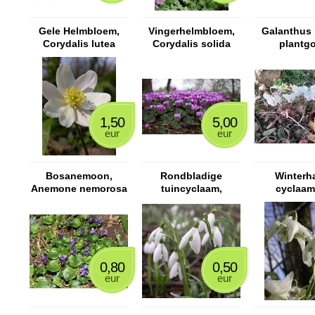
Gele Helmbloem,
Vingerhelmbloem,
Galanthus 
Corydalis lutea
Corydalis solida
plantg
1,50
5,00
eur
eur
Bosanemoon,
Rondbladige
Winterh
Anemone nemorosa
tuincyclaam,
cyclaam
Cyclamen coum
bloeie
Napolita
cyclaam, C
hederifoliu
0,80
0,50
eur
eur