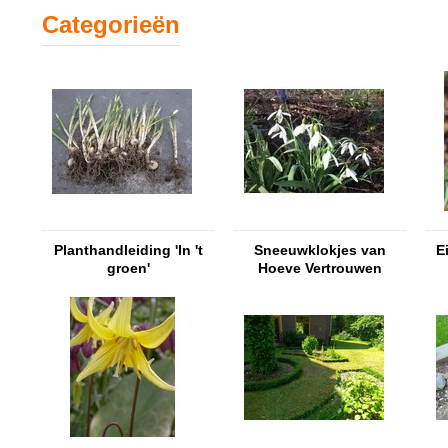
Categorieën
Planthandleiding 'In 't
Sneeuwklokjes van
E
groen'
Hoeve Vertrouwen