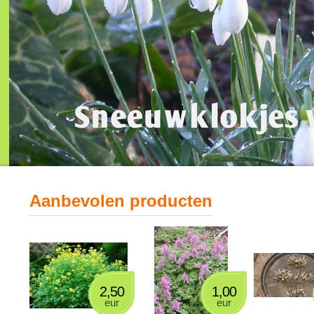
Aanbevolen producten
2,50
1,00
eur
eur