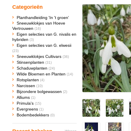
Categorieën
Planthandleiding 'In 't groen'
Sneeuwklokjes van Hoeve
Vertrouwen
(16)
Eigen selecties van G. nivalis en
hybriden
(3)
Eigen selecties van G. elwesii
(23)
Sneeuwklokjes Cultivars
(36)
Stinsenplanten
(31)
Schaduwplanten
(24)
Wilde Bloemen en Planten
(14)
Rotsplanten
(4)
Narcissen
(10)
Bijzondere bolgewassen
(2)
Alliums
(1)
Primula's
(15)
Evergreens
(1)
Bodembedekkers
(0)