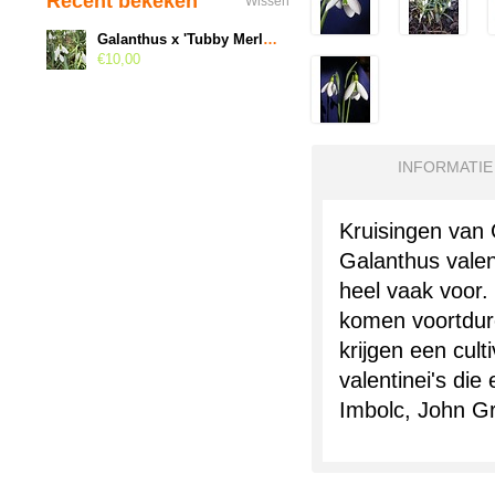
Recent bekeken
Wissen
Galanthus x 'Tubby Merlin'
€10,00
INFORMATIE
Kruisingen van 
Galanthus valen
heel vaak voor. 
komen voortdur
krijgen een cul
valentinei's die
Imbolc, John G