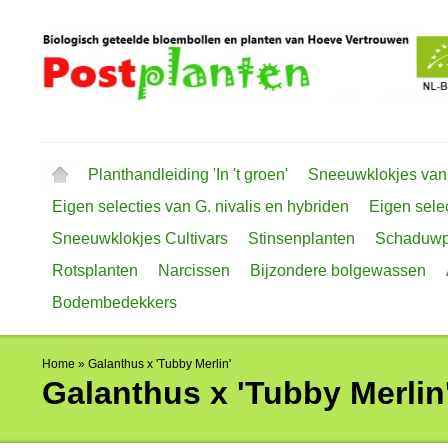
Planthandleiding 'In 't groen'
Sneeuwklokjes van
Eigen selecties van G. nivalis en hybriden
Eigen selec
Sneeuwklokjes Cultivars
Stinsenplanten
Schaduwp
Rotsplanten
Narcissen
Bijzondere bolgewassen
Bodembedekkers
Home
»
Galanthus x 'Tubby Merlin'
Galanthus x 'Tubby Merlin