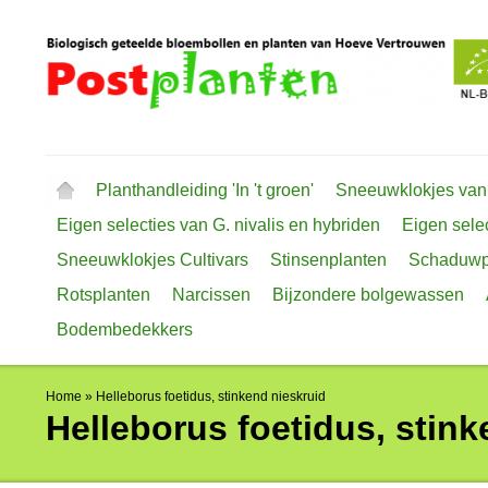
Planthandleiding 'In 't groen'
Sneeuwklokjes van
Eigen selecties van G. nivalis en hybriden
Eigen selec
Sneeuwklokjes Cultivars
Stinsenplanten
Schaduwp
Rotsplanten
Narcissen
Bijzondere bolgewassen
Bodembedekkers
Home
»
Helleborus foetidus, stinkend nieskruid
Helleborus foetidus, stink