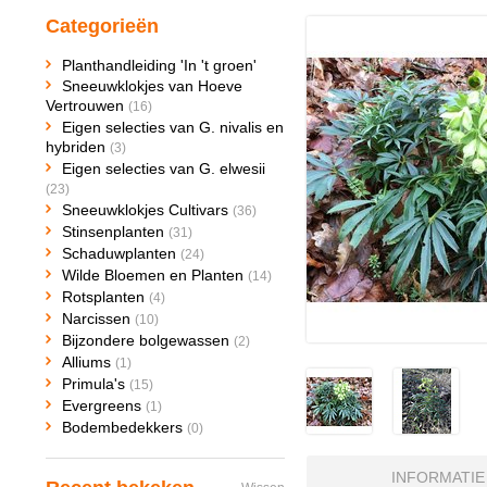
Categorieën
Planthandleiding 'In 't groen'
Sneeuwklokjes van Hoeve
Vertrouwen
(16)
Eigen selecties van G. nivalis en
hybriden
(3)
Eigen selecties van G. elwesii
(23)
Sneeuwklokjes Cultivars
(36)
Stinsenplanten
(31)
Schaduwplanten
(24)
Wilde Bloemen en Planten
(14)
Rotsplanten
(4)
Narcissen
(10)
Bijzondere bolgewassen
(2)
Alliums
(1)
Primula's
(15)
Evergreens
(1)
Bodembedekkers
(0)
INFORMATIE