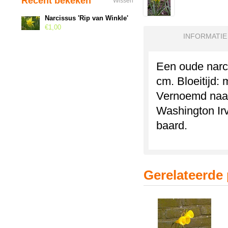
Recent bekeken
Wissen
Narcissus 'Rip van Winkle'
€1,00
INFORMATIE
Een oude narci
cm. Bloeitijd:
Vernoemd naar 
Washington Irv
baard.
Gerelateerde