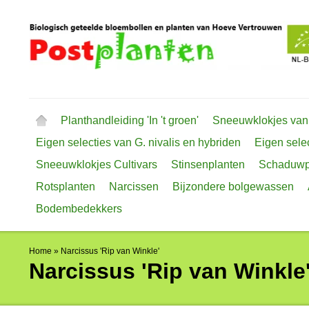
Planthandleiding 'In 't groen'
Sneeuwklokjes van
Eigen selecties van G. nivalis en hybriden
Eigen selec
Sneeuwklokjes Cultivars
Stinsenplanten
Schaduwp
Rotsplanten
Narcissen
Bijzondere bolgewassen
Bodembedekkers
Home
»
Narcissus 'Rip van Winkle'
Narcissus 'Rip van Winkle