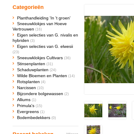
Categorieën
Planthandleiding 'In 't groen'
Sneeuwklokjes van Hoeve
Vertrouwen
(16)
Eigen selecties van G. nivalis en
hybriden
(3)
Eigen selecties van G. elwesii
(23)
Sneeuwklokjes Cultivars
(36)
Stinsenplanten
(31)
Schaduwplanten
(24)
Wilde Bloemen en Planten
(14)
Rotsplanten
(4)
Narcissen
(10)
Bijzondere bolgewassen
(2)
Alliums
(1)
Primula's
(15)
Evergreens
(1)
Bodembedekkers
(0)