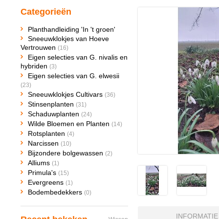
Categorieën
Planthandleiding 'In 't groen'
Sneeuwklokjes van Hoeve
Vertrouwen
(16)
Eigen selecties van G. nivalis en
hybriden
(3)
Eigen selecties van G. elwesii
(23)
Sneeuwklokjes Cultivars
(36)
Stinsenplanten
(31)
Schaduwplanten
(24)
Wilde Bloemen en Planten
(14)
Rotsplanten
(4)
Narcissen
(10)
Bijzondere bolgewassen
(2)
Alliums
(1)
Primula's
(15)
Evergreens
(1)
Bodembedekkers
(0)
INFORMATIE