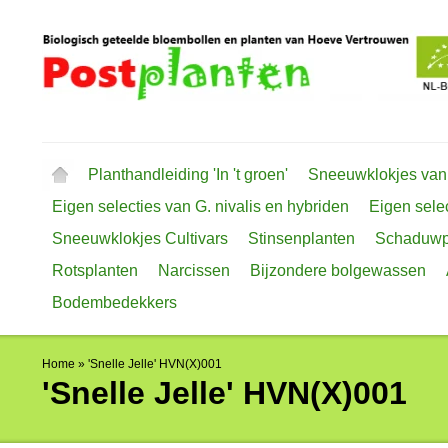
Planthandleiding 'In 't groen'
Sneeuwklokjes van
Eigen selecties van G. nivalis en hybriden
Eigen selec
Sneeuwklokjes Cultivars
Stinsenplanten
Schaduwp
Rotsplanten
Narcissen
Bijzondere bolgewassen
Bodembedekkers
Home
»
'Snelle Jelle' HVN(X)001
'Snelle Jelle' HVN(X)001