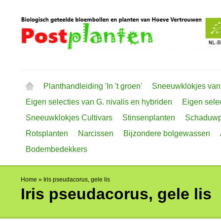
Planthandleiding 'In 't groen'
Sneeuwklokjes van
Eigen selecties van G. nivalis en hybriden
Eigen selec
Sneeuwklokjes Cultivars
Stinsenplanten
Schaduwp
Rotsplanten
Narcissen
Bijzondere bolgewassen
Bodembedekkers
Home
»
Iris pseudacorus, gele lis
Iris pseudacorus, gele lis