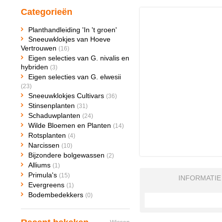
Categorieën
Planthandleiding 'In 't groen'
Sneeuwklokjes van Hoeve
Vertrouwen
(16)
Eigen selecties van G. nivalis en
hybriden
(3)
Eigen selecties van G. elwesii
(23)
Sneeuwklokjes Cultivars
(36)
Stinsenplanten
(31)
Schaduwplanten
(24)
Wilde Bloemen en Planten
(14)
Rotsplanten
(4)
Narcissen
(10)
Bijzondere bolgewassen
(2)
Alliums
(1)
Primula's
(15)
INFORMATIE
Evergreens
(1)
Bodembedekkers
(0)