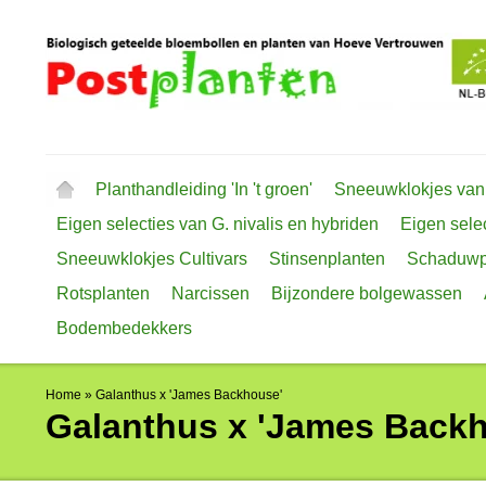
Planthandleiding 'In 't groen'
Sneeuwklokjes van
Eigen selecties van G. nivalis en hybriden
Eigen selec
Sneeuwklokjes Cultivars
Stinsenplanten
Schaduwp
Rotsplanten
Narcissen
Bijzondere bolgewassen
Bodembedekkers
Home
»
Galanthus x 'James Backhouse'
Galanthus x 'James Back