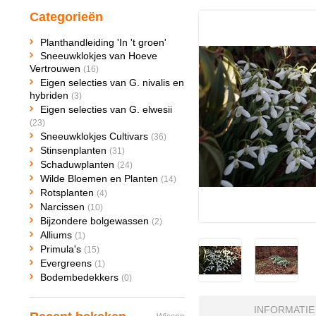
Categorieën
Planthandleiding 'In 't groen'
Sneeuwklokjes van Hoeve
Vertrouwen
(16)
Eigen selecties van G. nivalis en
hybriden
(3)
Eigen selecties van G. elwesii
(23)
Sneeuwklokjes Cultivars
(36)
Stinsenplanten
(31)
Schaduwplanten
(24)
Wilde Bloemen en Planten
(14)
Rotsplanten
(4)
Narcissen
(10)
Bijzondere bolgewassen
(2)
Alliums
(1)
Primula's
(15)
Evergreens
(1)
Bodembedekkers
(0)
INFORMATIE