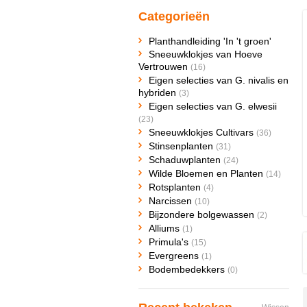
Categorieën
Planthandleiding 'In 't groen'
Sneeuwklokjes van Hoeve
Vertrouwen
(16)
Eigen selecties van G. nivalis en
hybriden
(3)
Eigen selecties van G. elwesii
(23)
Sneeuwklokjes Cultivars
(36)
Stinsenplanten
(31)
Schaduwplanten
(24)
Wilde Bloemen en Planten
(14)
Rotsplanten
(4)
Narcissen
(10)
Bijzondere bolgewassen
(2)
Alliums
(1)
Primula's
(15)
Evergreens
(1)
Bodembedekkers
(0)