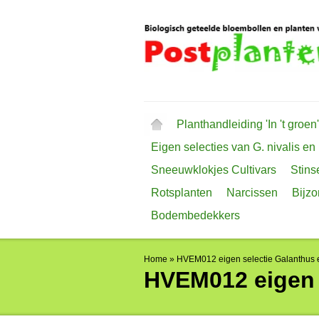
Planthandleiding 'In 't groen'
Eigen selecties van G. nivalis en
Sneeuwklokjes Cultivars
Stins
Rotsplanten
Narcissen
Bijz
Bodembedekkers
Home
»
HVEM012 eigen selectie Galanthus e
HVEM012 eigen 