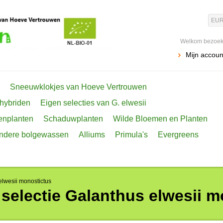
EU
Welkom bezoeke
Mijn accoun
Sneeuwklokjes van Hoeve Vertrouwen
 hybriden
Eigen selecties van G. elwesii
enplanten
Schaduwplanten
Wilde Bloemen en Planten
ondere bolgewassen
Alliums
Primula's
Evergreens
lwesii monostictus
selectie Galanthus elwesii m