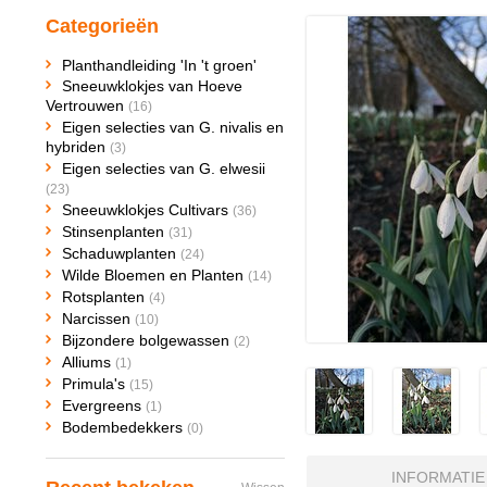
Categorieën
Planthandleiding 'In 't groen'
Sneeuwklokjes van Hoeve
Vertrouwen
(16)
Eigen selecties van G. nivalis en
hybriden
(3)
Eigen selecties van G. elwesii
(23)
Sneeuwklokjes Cultivars
(36)
Stinsenplanten
(31)
Schaduwplanten
(24)
Wilde Bloemen en Planten
(14)
Rotsplanten
(4)
Narcissen
(10)
Bijzondere bolgewassen
(2)
Alliums
(1)
Primula's
(15)
Evergreens
(1)
Bodembedekkers
(0)
INFORMATIE