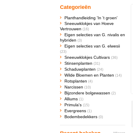
Categorieën
Planthandleiding 'In 't groen'
Sneeuwklokjes van Hoeve
Vertrouwen
(16)
Eigen selecties van G. nivalis en
hybriden
(3)
Eigen selecties van G. elwesii
(23)
Sneeuwklokjes Cultivars
(36)
Stinsenplanten
(31)
Schaduwplanten
(24)
Wilde Bloemen en Planten
(14)
Rotsplanten
(4)
Narcissen
(10)
Bijzondere bolgewassen
(2)
Alliums
(1)
Primula's
(15)
Evergreens
(1)
Bodembedekkers
(0)