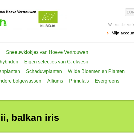
EU
Welkom bezoeke
Mijn accoun
Sneeuwklokjes van Hoeve Vertrouwen
 hybriden
Eigen selecties van G. elwesii
enplanten
Schaduwplanten
Wilde Bloemen en Planten
ondere bolgewassen
Alliums
Primula's
Evergreens
i, balkan iris