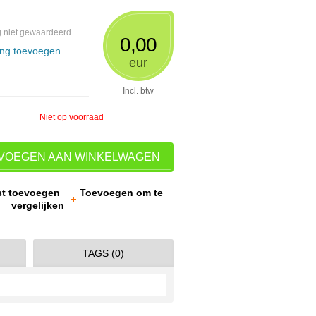
 niet gewaardeerd
0,00
ing toevoegen
eur
Incl. btw
Niet op voorraad
VOEGEN AAN WINKELWAGEN
jst toevoegen
Toevoegen om te
vergelijken
TAGS (0)