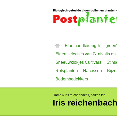
Planthandleiding 'In 't groen'
Eigen selecties van G. nivalis en
Sneeuwklokjes Cultivars
Stins
Rotsplanten
Narcissen
Bijz
Bodembedekkers
Home
»
Iris reichenbachii, balkan iris
Iris reichenbachi