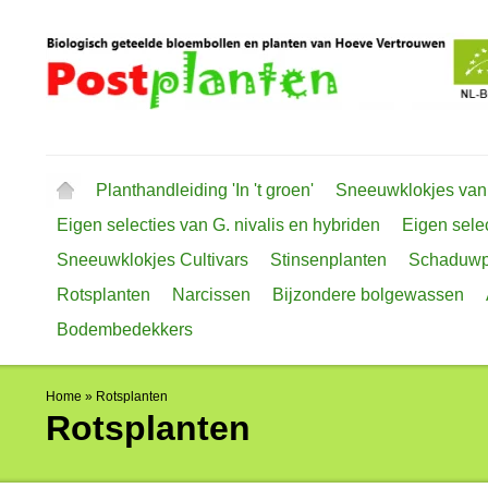
Planthandleiding 'In 't groen'
Sneeuwklokjes van
Eigen selecties van G. nivalis en hybriden
Eigen selec
Sneeuwklokjes Cultivars
Stinsenplanten
Schaduwp
Rotsplanten
Narcissen
Bijzondere bolgewassen
Bodembedekkers
Home
»
Rotsplanten
Rotsplanten