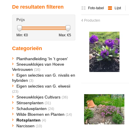
De resultaten filteren
Foto-tabel
Lijst
Prijs
4 Producten
Min: €
0
Max: €
5
Categorieën
Planthandleiding 'In 't groen'
Sneeuwklokjes van Hoeve
Vertrouwen
(16)
Eigen selecties van G. nivalis en
hybriden
(3)
Eigen selecties van G. elwesii
(23)
Sneeuwklokjes Cultivars
(36)
Stinsenplanten
(31)
Schaduwplanten
(24)
Wilde Bloemen en Planten
(14)
Rotsplanten
(4)
Narcissen
(10)